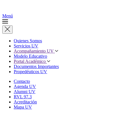
Skip to main content
Menú
Quienes Somos
Servicios UV
Acompañamiento UV
Modelo Educativo
Portal Académico
Documentos Importantes
Propedéuticos UV
Contacto
Agenda UV
Alumni UV
RVL 97.3
Acreditación
Mapa UV