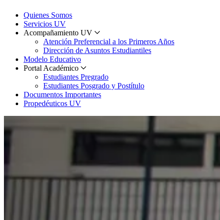
Quienes Somos
Servicios UV
Acompañamiento UV
Atención Preferencial a los Primeros Años
Dirección de Asuntos Estudiantiles
Modelo Educativo
Portal Académico
Estudiantes Pregrado
Estudiantes Posgrado y Postítulo
Documentos Importantes
Propedéuticos UV